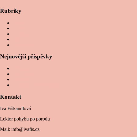
Rubriky
Břicho
Cvičení
Diastáza
Kurzy
Po porodu
Nejnovější příspěvky
Má cesta
O diastáze
Moje motto
Kočárky – V sedě ležet?
Kontakt
Iva Fiškandlová
Lektor pohybu po porodu
Mail: info@ivafis.cz