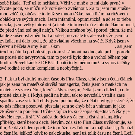
sobě říkala. Teď už to neříkám. Věřil ve mně a to mi dalo prvně v
životě pocit, že můžu v životě něco zvládnout. Za to jsem mu strašně
moc vděčná, občas je to totiž se mnou těžké, ráda lítám na růžovém
obláčku ve svých snech. Jsem infantilní, optimistická, a ač se to třeba
nezdá, jsem velký introvert (a tenhle introvert má z tohoto článku pocit,
že před vámi teď stojí nahý). Velkou změnou byl i porod, cítím, že mě
tahle zkušenost změnila. Ta bolest, no znáte to, ale asi to, že jsem to
zvládla, mi dalo pocit, že už zvládnu všechno na světě. Když jsem v
červnu běžela Army Run 16km
(Jak jsem běžela Army Run)
, asi jsem
trochu pátrala po bolesti, po tom si sáhnout na dno, ale prd… porodu
se prostě nic nevyrovná, tam to prostě bylo dno a vrchol během pár
hodin. Převelikánské DĚKUJI patří tedy mému muži a synovi. Díky
své rodině se cítím kompletní a neobyčejná.
2. Pak tu byl druhý motor, časopis First Class, tehdy jsem četla článek
jak je žena na mateřské skvělá managerka, četla jsem o matkách na
mateřské s více dětmi, které si šly za svým, četla jsem o lidech, co to
prostě zkusily a i když padli na hubu, tak to nevzdali, vstali a zase
spadli a zase vstali. Tehdy jsem pochopila, že dělat chyby, je skvělé, že
to nás někam posouvá, přestala jsem se chyb bát a vnímám je jako
zkušenost a poučení. Určitě stojí za to, si časopis objednat. Někdy je
skvělé nepustit si TV, zalést do deky s čajem a číst si u lampičky
příběhy, které berou dech. Nevím, zda si to First Class uvědomuje, že
tím, že dává lidem pocit, že to můžou zvládnout a mají zkusit, přichází
o čtenáře, jelikož když to pak zkusíte, není už tolik času na čtení. Leží