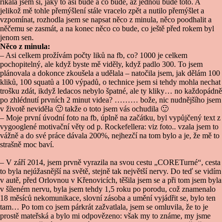
říkala jsem si, jaký to asi bude a co bude, až jednou bude toto. A
jelikož mě tohle přemýšlení stále vracelo zpět a nutilo přemýšlet a
vzpomínat, rozhodla jsem se napsat něco z minula, něco poodhalit a
něčemu se zasmát, a na konec něco co bude, co ještě před rokem byl
jenom sen.
Něco z minula:
– Asi celkem prožívám počty liků na fb, co? 1000 je celkem
pochopitelný, ale když byste mě viděly, když padlo 300. To jsem
plánovala a dokonce zkoušela a udělala – natočila jsem, jak dělám 100
kliků, 100 squatů a 100 výpadů, o technice jsem si tehdy mohla nechat
trošku zdát, ikdyž ledacos nebylo špatné, ale ty kliky… no každopádně
po zhlédnutí prvních 2 minut videa? ……… bože, nic nudnějšího jsem
v životě neviděla 🙂 takže o toto jsem vás ochudila 🙂
– Moje první úvodní foto na fb, úplně na začátku, byl vypůjčený text z
vygooglené motivační věty od p. Rockefellera: viz foto.. vzala jsem to
vážně a do své práce dávala 200%, nejhezčí na tom bylo a je, že mě to
strašně moc baví.
– V září 2014, jsem prvně vyrazila na svou cestu „CORETurné“, cesta
to byla nejúžasnější na světě, stejně tak největší nervy. Do teď se vidím
v autě, před Orlovnou v Křenovicích, těšila jsem se a při tom jsem byla
v šíleném nervu, byla jsem tehdy 1,5 roku po porodu, což znamenalo
18 měsíců nekomunikace, slovní zásoba a umění vyjádřit se, bylo ten
tam… Po tom co jsem párkrát zažvatlala, jsem se omluvila, že to je
prostě mateřská a bylo mi odpovězeno: však my to známe, my jsme