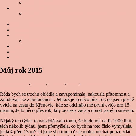
KRUHÁČE S LUISOU
WORKSHOPY
WORKSHOP CVIČENÍ PO PORODU PODLE IVY
FIŠ
INDIVIDUÁLNÍ LEKCE
Proměny
Podmínky
GDPR
Videa
Blog
Úvod
Můj rok 2015
ivafiscz
Břicho
,
Cvičení
,
Diastáza
,
Kurzy
,
Po porodu
Duben 26,
2014
Květen 3, 2020
Ráda bych se trochu ohlédla a zavzpomínala, nakousla přítomnost a
zaradovala se z budoucnosti. Jelikož je to něco přes rok co jsem prvně
vyjela na cestu do Křenovic, kde se odehrálo mé první cvíčo pro 15
mamin, Je to něco přes rok, kdy se cesta začala ubírat jasným směrem.
Nějaký ten týden to nasvědčovalo tomu, že budu mít na fb 1000 liků,
těch několik týdnů, jsem přemýšlela, co bych na toto číslo vymyslela,
jelikož před 13 měsíci jsme si o tomto čísle mohla nechat pouze zdát,