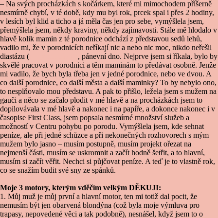
– Na svých procházkách s kočárkem, které mi mimochodem příšerně
nesmírně chybí, v té době, kdy mu byl rok, prcek spal i přes 2 hodiny,
v lesích byl klid a ticho a já měla čas jen pro sebe, vymýšlela jsem,
přemýšlela jsem, někdy kraviny, někdy zajímavosti. Stále mě hlodalo v
hlavě kolik mamin z té porodnice odchází z představou sedů lehů,
vadilo mi, že v porodnicích neříkají nic a nebo nic moc, nikdo neřešil
diastázu (
Co je diastáza?)
, pánevní dno. Nejprve jsem si říkala, bylo by
skvělé pracovat v porodnici a těm maminám to předávat osobně. Jenže
mi vadilo, že bych byla třeba jen v jedné porodnice, nebo ve dvou. A
co další porodnice, co další města a další maminky? To by nebylo ono,
to nesplňovalo mou představu. A pak to přišlo, ležela jsem s mužem na
gauči a něco se začalo plodit v mé hlavě a na procházkách jsem to
dopilovávala v mé hlavě a nakonec i na papíře, a dokonce nakonec i v
časopise First Class, jsem popsala nesmírné množství služeb a
možností v Centru pohybu po porodu. Vymýšlela jsem, kde sehnat
peníze, ale při jedné schůzce a při nekonečných rozhovorech s mým
mužem bylo jasno – musím postupně, musím projekt ořezat na
nejmenší části, musím se uskromnit a začít hodně šetřit, a to hlavní,
musím si začít věřit. Nechci si půjčovat peníze. A teď je to vlastně rok,
co se snažím budit své sny ze spánků.
Moje 3 motory, kterým vděčím velkým DĚKUJI:
1. Můj muž je můj první a hlavní motor, ten mi totiž dal pocit, že
nemusím být jen obarvená blondýna (což byla moje výmluva pro
trapasy, nepovedené věci a tak podobně), nesnášel, když jsem to o