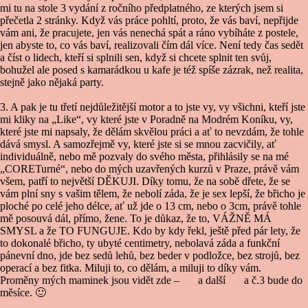
mi tu na stole 3 vydání z ročního předplatného, ze kterých jsem si
přečetla 2 stránky. Když vás práce pohltí, proto, že vás baví, nepřijde
vám ani, že pracujete, jen vás nenechá spát a ráno vybíháte z postele,
jen abyste to, co vás baví, realizovali čím dál více. Není tedy čas sedět
a číst o lidech, kteří si splnili sen, když si chcete splnit ten svůj,
bohužel ale posed s kamarádkou u kafe je též spíše zázrak, než realita,
stejně jako nějaká party.
3. A pak je tu třetí nejdůležitější motor a to jste vy, vy všichni, kteří jste
mi kliky na „Like“, vy které jste v Poradně na Modrém Koníku, vy,
které jste mi napsaly, že dělám skvělou práci a ať to nevzdám, že tohle
dává smysl. A samozřejmě vy, které jste si se mnou zacvičily, ať
individuálně, nebo mě pozvaly do svého města, přihlásily se na mé
„CORETurné“, nebo do mých uzavřených kurzů v Praze, právě vám
všem, patří to největší DĚKUJI. Díky tomu, že na sobě dřete, že se
vám plní sny s vašim tělem, že nebolí záda, že je sex lepší, že břicho je
ploché po celé jeho délce, ať už jde o 13 cm, nebo o 3cm, právě tohle
mě posouvá dál, přímo, žene. To je důkaz, že to, VÁŽNĚ MÁ
SMYSL a že TO FUNGUJE. Kdo by kdy řekl, ještě před pár lety, že
to dokonalé břicho, ty ubyté centimetry, nebolavá záda a funkční
pánevní dno, jde bez sedů lehů, bez beder v podložce, bez strojů, bez
operací a bez fitka. Miluji to, co dělám, a miluji to díky vám.
Proměny mých maminek jsou vidět zde –
č.1
a další
č.2
a č.3 bude do
měsíce. 🙂