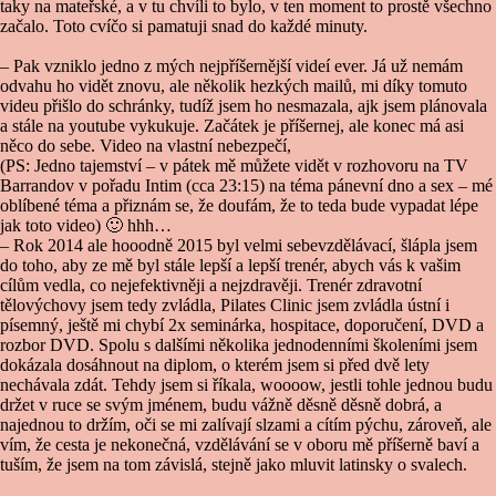
taky na mateřské, a v tu chvíli to bylo, v ten moment to prostě všechno
začalo. Toto cvíčo si pamatuji snad do každé minuty.
Malé video zde –
https://www.youtube.com/watch?v=U7Sdl0i6gY0
– Pak vzniklo jedno z mých nejpříšernější videí ever. Já už nemám
odvahu ho vidět znovu, ale několik hezkých mailů, mi díky tomuto
videu přišlo do schránky, tudíž jsem ho nesmazala, ajk jsem plánovala
a stále na youtube vykukuje. Začátek je příšernej, ale konec má asi
něco do sebe. Video na vlastní nebezpečí,
pouštějte ZDE
(PS: Jedno tajemství – v pátek mě můžete vidět v rozhovoru na TV
Barrandov v pořadu Intim (cca 23:15) na téma pánevní dno a sex – mé
oblíbené téma a přiznám se, že doufám, že to teda bude vypadat lépe
jak toto video) 🙂 hhh…
– Rok 2014 ale hooodně 2015 byl velmi sebevzdělávací, šlápla jsem
do toho, aby ze mě byl stále lepší a lepší trenér, abych vás k vašim
cílům vedla, co nejefektivněji a nejzdravěji. Trenér zdravotní
tělovýchovy jsem tedy zvládla, Pilates Clinic jsem zvládla ústní i
písemný, ještě mi chybí 2x seminárka, hospitace, doporučení, DVD a
rozbor DVD. Spolu s dalšími několika jednodenními školeními jsem
dokázala dosáhnout na diplom, o kterém jsem si před dvě lety
nechávala zdát. Tehdy jsem si říkala, woooow, jestli tohle jednou budu
držet v ruce se svým jménem, budu vážně děsně děsně dobrá, a
najednou to držím, oči se mi zalívají slzami a cítím pýchu, zároveň, ale
vím, že cesta je nekonečná, vzdělávání se v oboru mě příšerně baví a
tuším, že jsem na tom závislá, stejně jako mluvit latinsky o svalech.