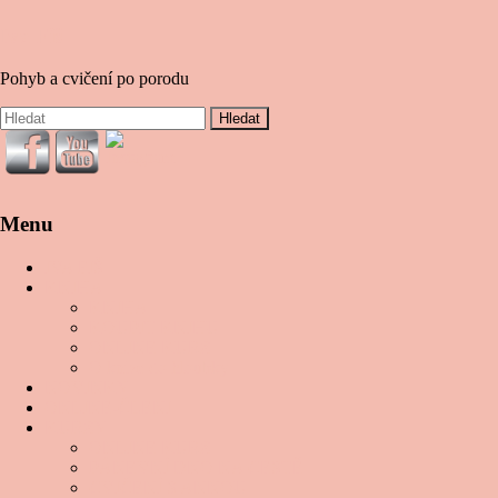
Iva Fiš
Pohyb a cvičení po porodu
Menu
IVA FIŠ
KNIHA
KNIHA
KOUPIT KNIHU
ONLINE KURZ
O knize do hloubky
NOVINKY
ONLINE-ČLENI
KURZY
ONLINE KURZ
PÁNEVNÍ DNO NA CESTĚ
CVIČENÍ S ANNOU