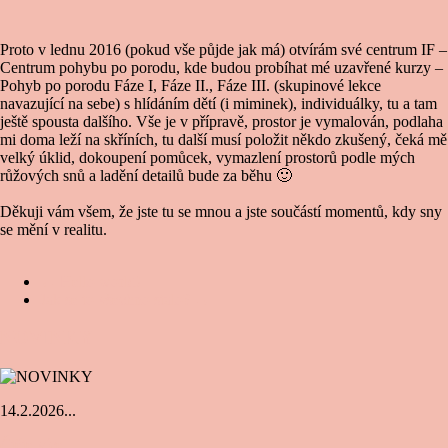
Proto v lednu 2016 (pokud vše půjde jak má) otvírám své centrum IF –
Centrum pohybu po porodu, kde budou probíhat mé uzavřené kurzy –
Pohyb po porodu Fáze I, Fáze II., Fáze III. (skupinové lekce
navazující na sebe) s hlídáním dětí (i miminek), individuálky, tu a tam
ještě spousta dalšího. Vše je v přípravě, prostor je vymalován, podlaha
mi doma leží na skříních, tu další musí položit někdo zkušený, čeká mě
velký úklid, dokoupení pomůcek, vymazlení prostorů podle mých
růžových snů a ladění detailů bude za běhu 🙂
Děkuji vám všem, že jste tu se mnou a jste součástí momentů, kdy sny
se mění v realitu.
←
Hello world!
Jak se to všechno stalo?
→
NOVINKY
14.2.2026...
Čtěte více