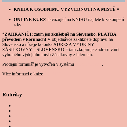
KNIHA K OSOBNÍMU VYZVEDNUTÍ NA MÍSTĚ
=
KLIK ZDE
ONLINE KURZ
navazující na KNIHU najdete k zakoupení
zde:
KLIK ZDE
*
ZAHRANIČÍ:
zatím jen
zkušebně na Slovensko.
PLATBA
převodem v korunách!
V objednávce zakliknete dopravu na
Slovensko a níže je kolonka ADRESA VÝDEJNY
ZÁSILKOVNY – SLOVENSKO = tam zkopírujete adresu vámi
vybraného výdejního místa Zásilkovny z internetu.
Prodejní formulář je vytvořen v systému
SimpleShop.cz
.
Více informací o knize
= je ZDE
Rubriky
Břicho
Cvičení
Diastáza
Kurzy
Po porodu