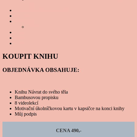
FIŠ
INDIVIDUÁLNÍ LEKCE
Proměny
Podmínky
GDPR
Videa
Blog
Úvod
KOUPIT KNIHU
OBJEDNÁVKA OBSAHUJE:
Knihu Návrat do svého těla
Bambusovou propisku
8 videolekcí
Motivační úkolníčkovou kartu v kapsičce na konci knihy
Můj podpis
CENA 490,-