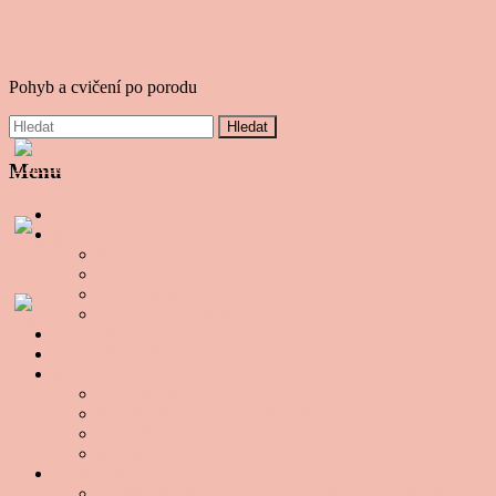
Iva Fiš
Pohyb a cvičení po porodu
Menu
IVA FIŠ
KNIHA
KNIHA
KOUPIT KNIHU
ONLINE KURZ
O knize do hloubky
NOVINKY
ONLINE-ČLENI
KURZY
ONLINE KURZ
PÁNEVNÍ DNO NA CESTĚ
CVIČENÍ S ANNOU
KRUHÁČE S LUISOU
WORKSHOPY
WORKSHOP CVIČENÍ PO PORODU PODLE IVY