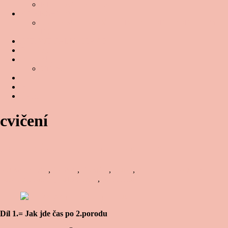
KRUHÁČE S LUISOU
WORKSHOPY
WORKSHOP CVIČENÍ PO PORODU PODLE IVY
FIŠ
INDIVIDUÁLNÍ LEKCE
Proměny
Podmínky
GDPR
Videa
Blog
Úvod
cvičení
Jak jde čas po mém 2. porodu?
ivafiscz
Břicho
,
Cvičení
,
Diastáza
,
Kurzy
,
Po porodu
Květen 31,
2014
Listopad 18, 2019
cvičení
,
po porodu
Díl 1.= Jak jde čas po 2.porodu