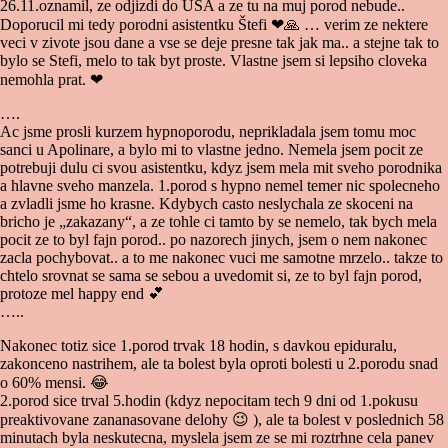
26.11.oznamil, ze odjizdi do USA a ze tu na muj porod nebude..
Doporucil mi tedy porodni asistentku Štefi
❤
🙏
… verim ze nektere
veci v zivote jsou dane a vse se deje presne tak jak ma.. a stejne tak to
bylo se Stefi, melo to tak byt proste. Vlastne jsem si lepsiho cloveka
nemohla prat.
❤
….
Ac jsme prosli kurzem hypnoporodu, neprikladala jsem tomu moc
sanci u Apolinare, a bylo mi to vlastne jedno. Nemela jsem pocit ze
potrebuji dulu ci svou asistentku, kdyz jsem mela mit sveho porodnika
a hlavne sveho manzela. 1.porod s hypno nemel temer nic spolecneho
a zvladli jsme ho krasne. Kdybych casto neslychala ze skoceni na
bricho je „zakazany“, a ze tohle ci tamto by se nemelo, tak bych mela
pocit ze to byl fajn porod.. po nazorech jinych, jsem o nem nakonec
zacla pochybovat.. a to me nakonec vuci me samotne mrzelo.. takze to
chtelo srovnat se sama se sebou a uvedomit si, ze to byl fajn porod,
protoze mel happy end
💕
…..
Nakonec totiz sice 1.porod trvak 18 hodin, s davkou epiduralu,
zakonceno nastrihem, ale ta bolest byla oproti bolesti u 2.porodu snad
o 60% mensi.
😂
2.porod sice trval 5.hodin (kdyz nepocitam tech 9 dni od 1.pokusu
preaktivovane zananasovane delohy
😉
), ale ta bolest v poslednich 58
minutach byla neskutecna, myslela jsem ze se mi roztrhne cela panev