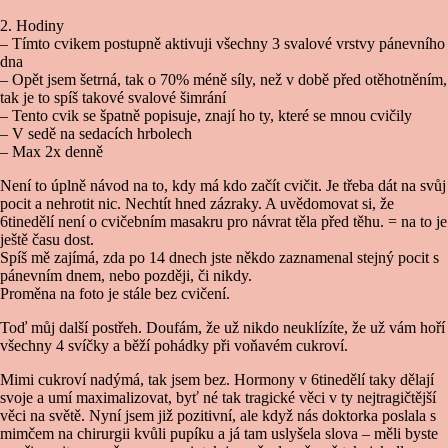
2. Hodiny
– Tímto cvikem postupně aktivuji všechny 3 svalové vrstvy pánevního
dna
– Opět jsem šetrná, tak o 70% méně síly, než v době před otěhotněním,
tak je to spíš takové svalové šimrání
– Tento cvik se špatně popisuje, znají ho ty, které se mnou cvičily
– V sedě na sedacích hrbolech
– Max 2x denně
Není to úplně návod na to, kdy má kdo začít cvičit. Je třeba dát na svůj
pocit a nehrotit nic. Nechtít hned zázraky. A uvědomovat si, že
6tinedělí není o cvičebním masakru pro návrat těla před těhu. = na to je
ještě času dost.
Spíš mě zajímá, zda po 14 dnech jste někdo zaznamenal stejný pocit s
pánevním dnem, nebo později, či nikdy.
Proměna na foto je stále bez cvičení.
Toď můj další postřeh. Doufám, že už nikdo neuklízíte, že už vám hoří
všechny 4 svíčky a běží pohádky při voňavém cukroví.
Mimi cukroví nadýmá, tak jsem bez. Hormony v 6tinedělí taky dělají
svoje a umí maximalizovat, byť né tak tragické věci v ty nejtragičtější
věci na světě. Nyní jsem již pozitivní, ale když nás doktorka poslala s
mimčem na chirurgii kvůli pupíku a já tam uslyšela slova – měli byste