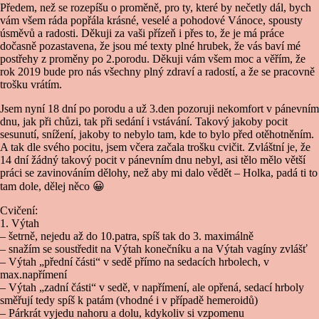
Předem, než se rozepíšu o proměně, pro ty, které by nečetly dál, bych
vám všem ráda popřála krásné, veselé a pohodové Vánoce, spousty
úsměvů a radosti. Děkuji za vaši přízeň i přes to, že je má práce
dočasně pozastavena, že jsou mé texty plné hrubek, že vás baví mé
postřehy z proměny po 2.porodu. Děkuji vám všem moc a věřím, že
rok 2019 bude pro nás všechny plný zdraví a radostí, a že se pracovně
trošku vrátím.
Jsem nyní 18 dní po porodu a už 3.den pozoruji nekomfort v pánevním
dnu, jak při chůzi, tak při sedání i vstávání. Takový jakoby pocit
sesunutí, snížení, jakoby to nebylo tam, kde to bylo před otěhotněním.
A tak dle svého pocitu, jsem včera začala trošku cvičit. Zvláštní je, že
14 dní žádný takový pocit v pánevním dnu nebyl, asi tělo mělo větší
práci se zavinováním dělohy, než aby mi dalo vědět – Holka, padá ti to
tam dole, dělej něco
😀
Cvičení:
1. Výtah
– šetrně, nejedu až do 10.patra, spíš tak do 3. maximálně
– snažím se soustředit na Výtah konečníku a na Výtah vagíny zvlášť
– Výtah „přední části“ v sedě přímo na sedacích hrbolech, v
max.napřímení
– Výtah „zadní části“ v sedě, v napřímení, ale opřená, sedací hrboly
směřují tedy spíš k patám (vhodné i v případě hemeroidů)
– Párkrát vyjedu nahoru a dolu, kdykoliv si vzpomenu