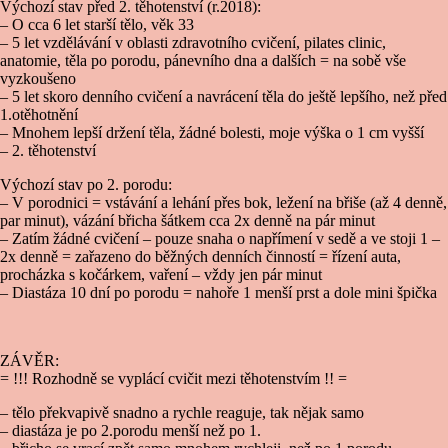
Výchozí stav před 2. těhotenství (r.2018):
– O cca 6 let starší tělo, věk 33
– 5 let vzdělávání v oblasti zdravotního cvičení, pilates clinic,
anatomie, těla po porodu, pánevního dna a dalších = na sobě vše
vyzkoušeno
– 5 let skoro denního cvičení a navrácení těla do ještě lepšího, než před
1.otěhotnění
– Mnohem lepší držení těla, žádné bolesti, moje výška o 1 cm vyšší
– 2. těhotenství
Výchozí stav po 2. porodu:
– V porodnici = vstávání a lehání přes bok, ležení na břiše (až 4 denně,
par minut), vázání břicha šátkem cca 2x denně na pár minut
– Zatím žádné cvičení – pouze snaha o napřímení v sedě a ve stoji 1 –
2x denně = zařazeno do běžných denních činností = řízení auta,
procházka s kočárkem, vaření – vždy jen pár minut
– Diastáza 10 dní po porodu = nahoře 1 menší prst a dole mini špička
ZÁVĚR:
= !!! Rozhodně se vyplácí cvičit mezi těhotenstvím !! =
– tělo překvapivě snadno a rychle reaguje, tak nějak samo
– diastáza je po 2.porodu menší než po 1.