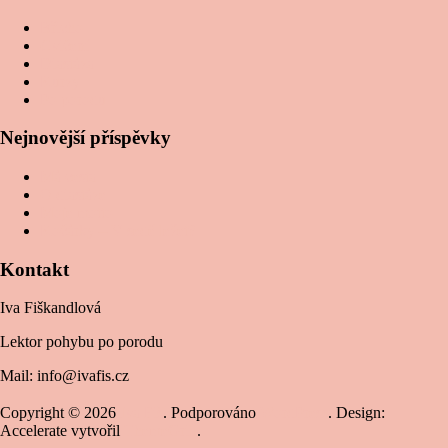
Břicho
Cvičení
Diastáza
Kurzy
Po porodu
Nejnovější příspěvky
Má cesta
O diastáze
Moje motto
Kočárky – V sedě ležet?
Kontakt
Iva Fiškandlová
Lektor pohybu po porodu
Mail: info@ivafis.cz
Copyright © 2026
Iva Fiš
. Podporováno
WordPress
. Design:
Accelerate vytvořil
ThemeGrill
.