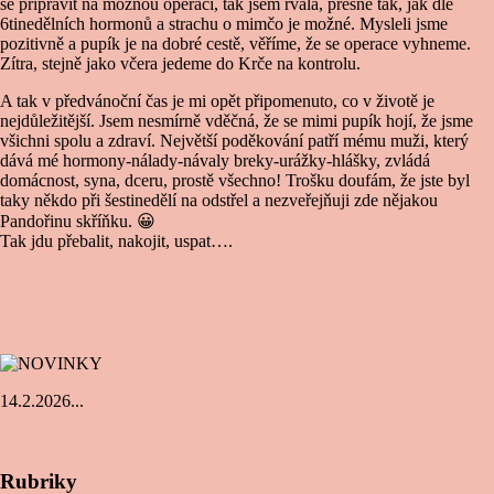
se připravit na možnou operaci, tak jsem řvala, přesně tak, jak dle
6tinedělních hormonů a strachu o mimčo je možné. Mysleli jsme
pozitivně a pupík je na dobré cestě, věříme, že se operace vyhneme.
Zítra, stejně jako včera jedeme do Krče na kontrolu.
A tak v předvánoční čas je mi opět připomenuto, co v životě je
nejdůležitější. Jsem nesmírně vděčná, že se mimi pupík hojí, že jsme
všichni spolu a zdraví. Největší poděkování patří mému muži, který
dává mé hormony-nálady-návaly breky-urážky-hlášky, zvládá
domácnost, syna, dceru, prostě všechno! Trošku doufám, že jste byl
taky někdo při šestinedělí na odstřel a nezveřejňuji zde nějakou
Pandořinu skříňku.
😀
Tak jdu přebalit, nakojit, uspat….
NOVINKY
14.2.2026...
Čtěte více
Rubriky