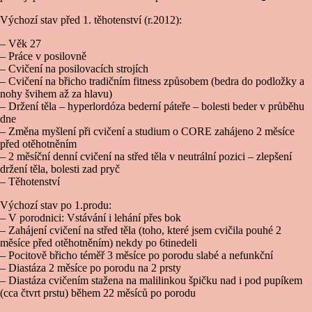
Výchozí stav před 1. těhotenství (r.2012):
– Věk 27
– Práce v posilovně
– Cvičení na posilovacích strojích
– Cvičení na břicho tradičním fitness způsobem (bedra do podložky a
nohy švihem až za hlavu)
– Držení těla – hyperlordóza bederní páteře – bolesti beder v průběhu
dne
– Změna myšlení při cvičení a studium o CORE zahájeno 2 měsíce
před otěhotněním
– 2 měsíční denní cvičení na střed těla v neutrální pozici – zlepšení
držení těla, bolesti zad pryč
– Těhotenství
Výchozí stav po 1.produ:
– V porodnici: Vstávání i lehání přes bok
– Zahájení cvičení na střed těla (toho, které jsem cvičila pouhé 2
měsíce před otěhotněním) nekdy po 6tinedeli
– Pocitově břicho téměř 3 měsíce po porodu slabé a nefunkční
– Diastáza 2 měsíce po porodu na 2 prsty
– Diastáza cvičením stažena na malilinkou špičku nad i pod pupíkem
(cca čtvrt prstu) během 22 měsíců po porodu