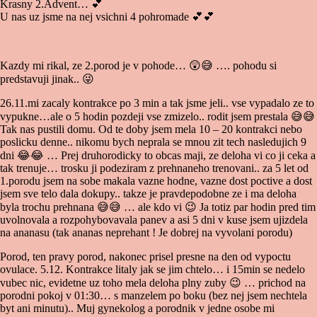
Krasny 2.Advent…
💕
U nas uz jsme na nej vsichni 4 pohromade
💕
💕
Kazdy mi rikal, ze 2.porod je v pohode…
😲
😅
…. pohodu si
predstavuji jinak..
😜
26.11.mi zacaly kontrakce po 3 min a tak jsme jeli.. vse vypadalo ze to
vypukne…ale o 5 hodin pozdeji vse zmizelo.. rodit jsem prestala
😅
😅
Tak nas pustili domu. Od te doby jsem mela 10 – 20 kontrakci nebo
poslicku denne.. nikomu bych neprala se mnou zit tech nasledujich 9
dni
😂
😂
… Prej druhorodicky to obcas maji, ze deloha vi co ji ceka a
tak trenuje… trosku ji podeziram z prehnaneho trenovani.. za 5 let od
1.porodu jsem na sobe makala vazne hodne, vazne dost poctive a dost
jsem sve telo dala dokupy.. takze je pravdepodobne ze i ma deloha
byla trochu prehnana
😅
😅
… ale kdo vi
😉
Ja totiz par hodin pred tim
uvolnovala a rozpohybovavala panev a asi 5 dni v kuse jsem ujizdela
na ananasu (tak ananas neprehant ! Je dobrej na vyvolani porodu)
Porod, ten pravy porod, nakonec prisel presne na den od vypoctu
ovulace. 5.12. Kontrakce litaly jak se jim chtelo… i 15min se nedelo
vubec nic, evidetne uz toho mela deloha plny zuby
😉
… prichod na
porodni pokoj v 01:30… s manzelem po boku (bez nej jsem nechtela
byt ani minutu).. Muj gynekolog a porodnik v jedne osobe mi