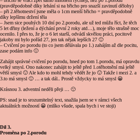
– břicho se vrací zpět samo mnohem rychleji, než po 1.porodu
(pravděpodobně díky lehání si na břicho pro snazší zavinutí dělohy)
– při 2.těhotneství jsme měla o 1cm menší břicho = pravděpodobně
díky lepšímu držení těla
– Jsem sice pouhých 10 dní po 2.porodu, ale už ted můžu říct, že těch
5 let dřiny (ležení a dýchání první 2 roky atd…), moje tělo strašně moc
ocenilo. I přes to, že je o 6 let starší, odvádí skvělou práci, pocitově
jakoby mi bylo pořád 27, jen tak nějak lepších 27
🙂
– Cvičení po porodu (to co jsem dělávala po 1.) zahájím až dle pocitu,
zase podám info
🙂
Zahájit správné cvičení po porodu, hned po tom 1.porodu, má opravdu
velký smysl. Ono nakonec zahájit to ještě před 1.otěhotnění má ještě
větší smysl
🙂
Ale kdo to mohl tehdy vědět že jo
🙂
Takže i mezi 2. a
3.to má smysl
🙂
… a tak dál.. Prostě vždycky to má smysl
😀
Krásnou 3. adventní neděli přeji …
🙂
PS: snad je to srozumitelný text, snažila jsem se v rámci všech
aktuálních možností
😀
(mlíko všude, spala bych i ve stoji)
Díl 3.
Proměna po 2.porodu