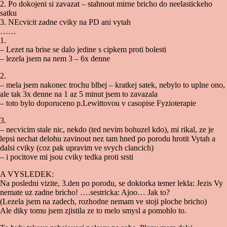
2. Po dokojeni si zavazat – stahnout mirne bricho do neelastickeho
satku
3. NEcvicit zadne cviky na PD ani vytah
……
1.
– Lezet na brise se dalo jedine s cipkem proti bolesti
– lezela jsem na nem 3 – 6x denne
2.
– mela jsem nakonec trochu blbej – kratkej satek, nebylo to uplne ono,
ale tak 3x denne na 1 az 5 minut jsem to zavazala
– toto bylo doporuceno p.Lewittovou v casopise Fyzioterapie
3.
– necvicim stale nic, nekdo (ted nevim bohuzel kdo), mi rikal, ze je
lepsi nechat delohu zavinout nez tam hned po porodu hrotit Vytah a
dalsi cviky (coz pak upravim ve svych clancich)
– i pocitove mi jsou cviky tedka proti srsti
A VYSLEDEK:
Na posledni vizite, 3.den po porodu, se doktorka temer lekla: Jezis Vy
nemate uz zadne bricho! ….sestricka: Ajoo… Jak to?
(Lezela jsem na zadech, rozhodne nemam ve stoji ploche bricho)
Ale diky tomu jsem zjistila ze to melo smysl a pomohlo to.