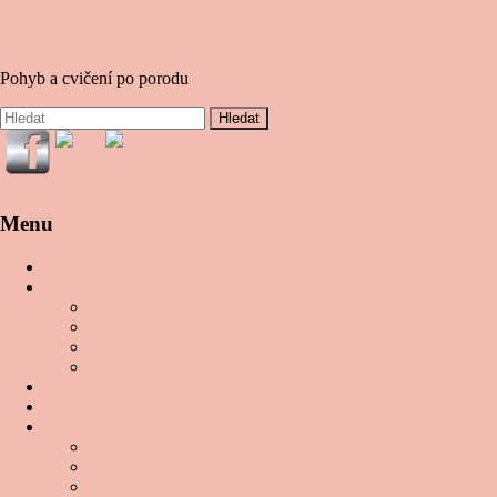
Iva Fiš
Pohyb a cvičení po porodu
Menu
IVA FIŠ
KNIHA
KNIHA
KOUPIT KNIHU
ONLINE KURZ
O knize do hloubky
NOVINKY
ONLINE-ČLENI
KURZY
ONLINE KURZ
PÁNEVNÍ DNO NA CESTĚ
CVIČENÍ S ANNOU