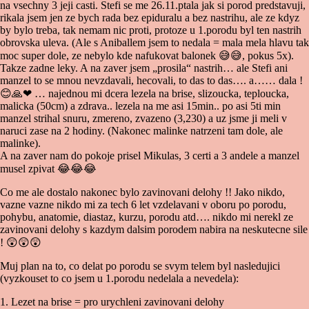
na vsechny 3 jeji casti. Stefi se me 26.11.ptala jak si porod predstavuji,
rikala jsem jen ze bych rada bez epiduralu a bez nastrihu, ale ze kdyz
by bylo treba, tak nemam nic proti, protoze u 1.porodu byl ten nastrih
obrovska uleva. (Ale s Aniballem jsem to nedala = mala mela hlavu tak
moc super dole, ze nebylo kde nafukovat balonek
😅
😅
, pokus 5x).
Takze zadne leky. A na zaver jsem „prosila“ nastrih… ale Stefi ani
manzel to se mnou nevzdavali, hecovali, to das to das…. a…… dala !
😊
🙏
❤
… najednou mi dcera lezela na brise, slizoucka, teploucka,
malicka (50cm) a zdrava.. lezela na me asi 15min.. po asi 5ti min
manzel strihal snuru, zmereno, zvazeno (3,230) a uz jsme ji meli v
naruci zase na 2 hodiny. (Nakonec malinke natrzeni tam dole, ale
malinke).
A na zaver nam do pokoje prisel Mikulas, 3 certi a 3 andele a manzel
musel zpivat
😂
😂
😂
Co me ale dostalo nakonec bylo zavinovani delohy !! Jako nikdo,
vazne vazne nikdo mi za tech 6 let vzdelavani v oboru po porodu,
pohybu, anatomie, diastaz, kurzu, porodu atd…. nikdo mi nerekl ze
zavinovani delohy s kazdym dalsim porodem nabira na neskutecne sile
!
😲
😲
😲
Muj plan na to, co delat po porodu se svym telem byl nasledujici
(vyzkouset to co jsem u 1.porodu nedelala a nevedela):
1. Lezet na brise = pro urychleni zavinovani delohy