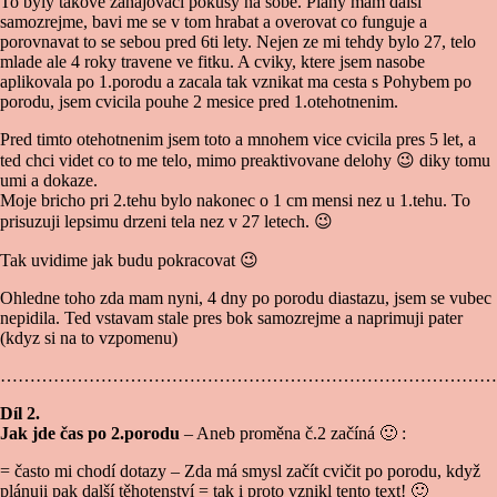
To byly takove zahajovaci pokusy na sobe. Plany mam dalsi
samozrejme, bavi me se v tom hrabat a overovat co funguje a
porovnavat to se sebou pred 6ti lety. Nejen ze mi tehdy bylo 27, telo
mlade ale 4 roky travene ve fitku. A cviky, ktere jsem nasobe
aplikovala po 1.porodu a zacala tak vznikat ma cesta s Pohybem po
porodu, jsem cvicila pouhe 2 mesice pred 1.otehotnenim.
Pred timto otehotnenim jsem toto a mnohem vice cvicila pres 5 let, a
ted chci videt co to me telo, mimo preaktivovane delohy
😉
diky tomu
umi a dokaze.
Moje bricho pri 2.tehu bylo nakonec o 1 cm mensi nez u 1.tehu. To
prisuzuji lepsimu drzeni tela nez v 27 letech.
😉
Tak uvidime jak budu pokracovat
😉
Ohledne toho zda mam nyni, 4 dny po porodu diastazu, jsem se vubec
nepidila. Ted vstavam stale pres bok samozrejme a naprimuji pater
(kdyz si na to vzpomenu)
…………………………………………………………………………
Díl 2.
Jak jde čas po 2.porodu
– Aneb proměna č.2 začíná
🙂
:
= často mi chodí dotazy – Zda má smysl začít cvičit po porodu, když
plánuji pak další těhotenství = tak i proto vznikl tento text!
🙂